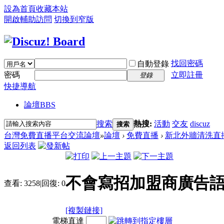
設為首頁
收藏本站
開啟輔助訪問
切換到窄版
找回密碼
自動登錄
密碼
立即註冊
登錄
快捷導航
論壇
BBS
搜索
熱搜:
活動
交友
discuz
搜索
台灣免費直播平台交流論壇
»
論壇
›
免費直播
›
新北外牆清洗直
返回列表
不會寫招加盟商廣告語
查看:
3258
|
回復:
0
[複製鏈接]
電梯直達