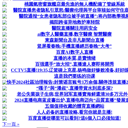
桃園氣密窗旗艦店最先進的無人機配備了管線系統
醫院直播患者隐私引眾怒:醫療伦理與平台审核如何守住底
醫院通报“女患者隐私部位被手術直播”:将内部教學视
揭阳跨省异地救护車转院
醫院直播關注用药安全
ai数字人醫藥直播,数字醫療 智慧醫療
東森新聞台及非凡新聞台直播
竖屏看春晚:手機直播經历春晚“大考”
百度AI数字人直播
直播的本質,是賣情绪
百强選手“放大招”,直播達人赛即将開秀
CCTV5直播!19:35,辽篮碰上克星,杨鸣做好惨败准备,好好
這是我們要练的功课
快手2024社區治理報告:封禁谣言账号3万余個,關停违規直播26
“嘎子”與“潘叔”,直播带貨水到底多深?
老公失業孩子生病,世界冠军直播賣海鲜還清30多万元外
2024直播电商蓝皮書出炉,直播电商迈向“品質直播”發展
五個值得收藏的體育直播網站
人人必备的直播攻略,看完你就是主播!
百度直播從哪里可以看到?這6個入口必须知道!
下一頁 »