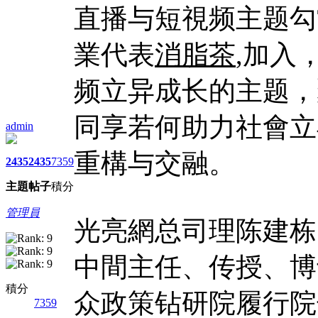
直播与短視频主题勾
業代表
消脂茶
,加入
频立异成长的主题，
同享若何助力社會立
admin
重構与交融。
2435
2435
7359
主題
帖子
積分
管理員
光亮網总司理陈建栋
中間主任、传授、博
積分
众政策钻研院履行院
7359