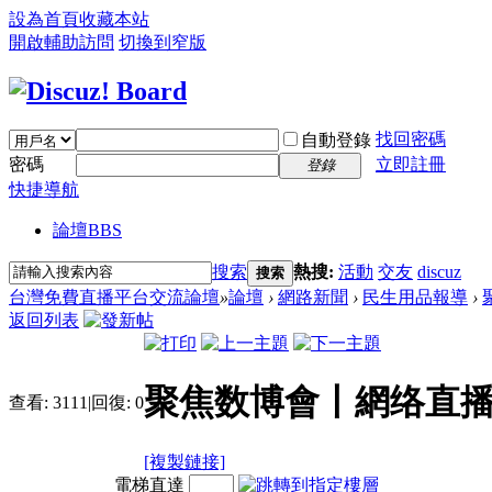
設為首頁
收藏本站
開啟輔助訪問
切換到窄版
找回密碼
自動登錄
密碼
立即註冊
登錄
快捷導航
論壇
BBS
搜索
熱搜:
活動
交友
discuz
搜索
台灣免費直播平台交流論壇
»
論壇
›
網路新聞
›
民生用品報導
›
返回列表
聚焦数博會丨網络直
查看:
3111
|
回復:
0
[複製鏈接]
電梯直達