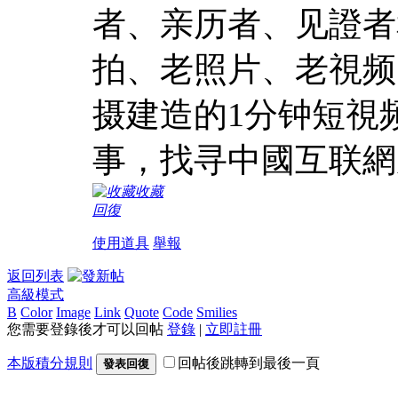
者、亲历者、见證者
拍、老照片、老視频
摄建造的1分钟短視
事，找寻中國互联網
收藏
回復
使用道具
舉報
返回列表
高級模式
B
Color
Image
Link
Quote
Code
Smilies
您需要登錄後才可以回帖
登錄
|
立即註冊
本版積分規則
回帖後跳轉到最後一頁
發表回復