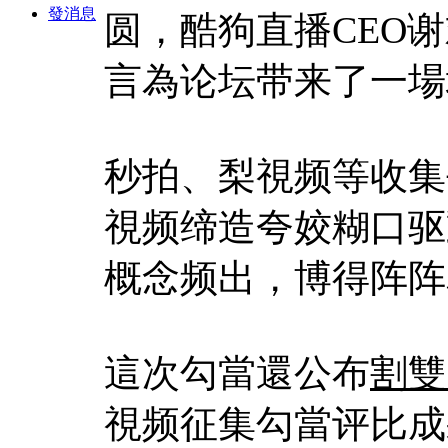
發消息
圆，酷狗直播CEO
言為论坛带来了一場
秒拍、梨視频等收集
視频缔造夸姣糊口驱
概念频出，博得阵阵
這次勾當還公布
割雙
視频征集勾當评比成