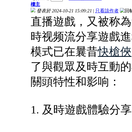
樓主
發表於 2024-10-21 15:09:21
|
只看該作者
直播遊戲，又被称為
時视频流分享遊戲進
模式已在曩昔
快槍俠
了與觀眾及時互動的
關頭特性和影响：
1. 及時遊戲體驗分