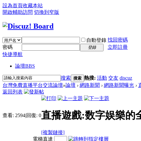
設為首頁
收藏本站
開啟輔助訪問
切換到窄版
找回密碼
自動登錄
密碼
立即註冊
登錄
快捷導航
論壇
BBS
搜索
熱搜:
活動
交友
discuz
搜索
台灣免費直播平台交流論壇
»
論壇
›
網路新聞
›
網路新聞曝光
›
返回列表
直播遊戲:数字娱樂的
查看:
2594
|
回復:
0
[複製鏈接]
電梯直達