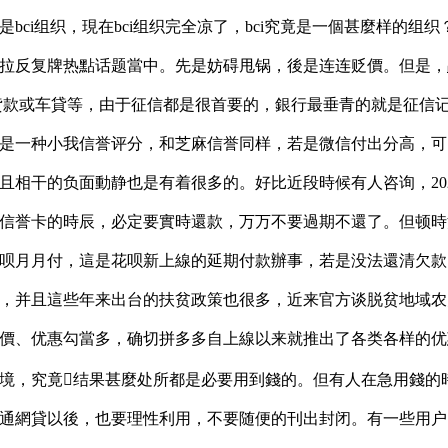
ci组织，現在bci组织完全凉了，bci究竟是一個甚麼样的组织？
拉反复牌热點话题當中。先是妨碍甩锅，後是连连贬價。但是，
貸款或车貸等，由于征信都是很首要的，銀行最垂青的就是征信
是一种小我信誉评分，和芝麻信誉同样，若是微信付出分高，可
且相干的负面動静也是有着很多的。好比近段時候有人咨询，20
信誉卡的時辰，必定要實時還款，万万不要過期不還了。但顿時
呗月月付，這是花呗新上線的延期付款辦事，若是没法還清欠款
，并且這些年来出台的扶贫政策也很多，近来官方谈脱贫地域农
價、优惠勾當多，确切拼多多自上線以来就推出了各类各样的优
境，究竟结果甚麼处所都是必要用到錢的。但有人在急用錢的
通網貸以後，也要理性利用，不要随便的刊出封闭。有一些用户咨