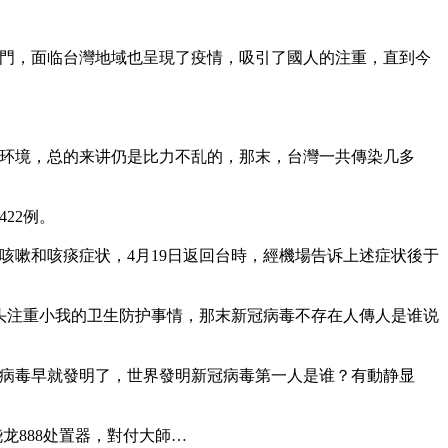
門，面临台灣地域也呈現了疫情，吸引了國人的注重，直到今
环境，总的来讲仍是比力不乱的，那末，台灣一共傳染几多
22例。
現咳嗽和咳痰症状，4月19日返回台時，經機場告诉上述症状後于
起头注重小我的卫生防护事情，那末新冠病毒不存在人傳人是谁说
病毒早就發明了，世界發明新冠病毒第一人是谁？有動静显
龙888处置器，對付大師…