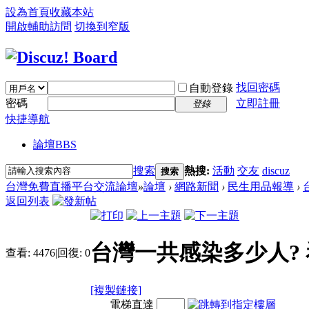
設為首頁
收藏本站
開啟輔助訪問
切換到窄版
找回密碼
自動登錄
密碼
立即註冊
登錄
快捷導航
論壇
BBS
搜索
熱搜:
活動
交友
discuz
搜索
台灣免費直播平台交流論壇
»
論壇
›
網路新聞
›
民生用品報導
›
返回列表
台灣一共感染多少人?
查看:
4476
|
回復:
0
[複製鏈接]
電梯直達