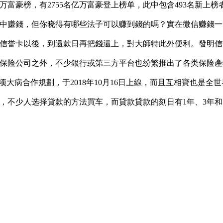
万富豪榜，有2755名亿万富豪登上榜单，此中包含493名新上榜
中赚錢，但你晓得有哪些法子可以赚到錢的嗎？實在微信赚錢一天
信誉卡以後，到還款日再把錢還上，對大師特此外便利。發明信
保险公司之外，不少銀行或第三方平台也纷繁推出了各类保险產
项大病合作規劃，于2018年10月16日上線，而且互相寶也是全
，不少人选择貸款的方法買车，而貸款貸款的刻日有1年、3年和