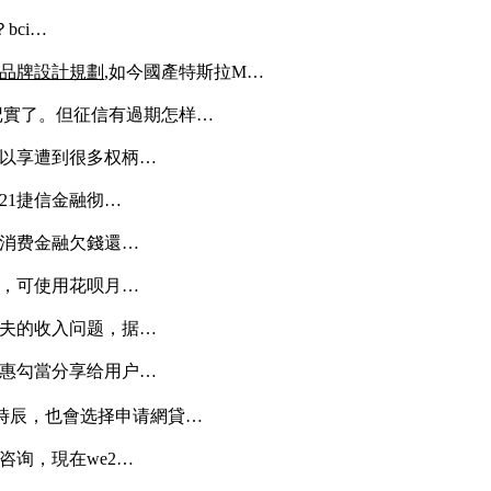
bci…
品牌設計規劃
,如今國產特斯拉M…
记實了。但征信有過期怎样…
以享遭到很多权柄…
21捷信金融彻…
消费金融欠錢還…
，可使用花呗月…
夫的收入问题，据…
惠勾當分享给用户…
時辰，也會选择申请網貸…
询，現在we2…