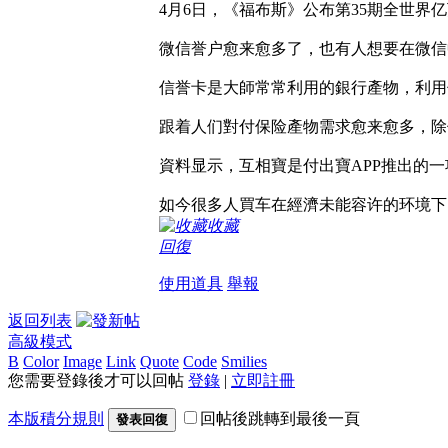
4月6日，《福布斯》公布第35期全世界亿
微信誉户愈来愈多了，也有人想要在微信
信誉卡是大師常常利用的銀行產物，利用
跟着人们對付保险產物需求愈来愈多，除
資料显示，互相寶是付出寶APP推出的一
如今很多人買车在經濟未能容许的环境下
收藏
回復
使用道具
舉報
返回列表
高級模式
B
Color
Image
Link
Quote
Code
Smilies
您需要登錄後才可以回帖
登錄
|
立即註冊
本版積分規則
回帖後跳轉到最後一頁
發表回復