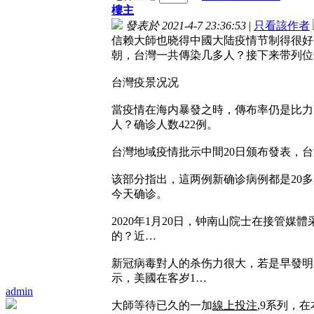
樓主
發表於 2021-4-7 23:36:53
|
只看該作者
信赖大師也晓得中國大陆疫情节制得很好
朝，台灣一共傳染几多人？接下来带列位
台灣疫景况况
當疫情在海内暴發之時，傳布率仍是比力
人？确诊人数422例。
台灣地域疫情批示中間20日颁布發表，
该部分指出，這两例新确诊病例都是20多
今天确诊。
2020年1月20日，钟南山院士在接
的？近…
新冠病毒對人的杀伤力很大，若是早發明
示，美國在客岁1…
admin
大師等待已久的一加
線上投注
,9系列，