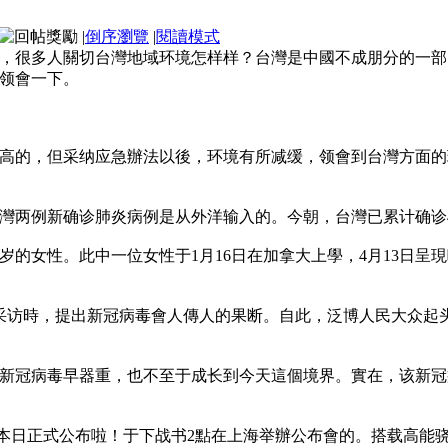
|
倒序瀏覽
|
閱讀模式
，很多人關切台灣地域环境怎样样？台灣是中國不成朋分的一部
领會一下。
高的，但采纳应急辦法以後，环境有所减缓，领會到台灣方面的
台灣两例新确诊肺炎病例是从外洋输入的。今朝，台灣已累计确诊4
岁的女性。此中一位女性于1月16日在加拿大上學，4月13日呈
管媒體采访時，提出新冠病毒會人傳人的果断。自此，泛博人民大众
新冠病毒早器重，也不至于成长到今天這個境界。實在，该新冠
在本日正式公布啦！于下战书2點在上海举辦公布會的。搭载高能骁