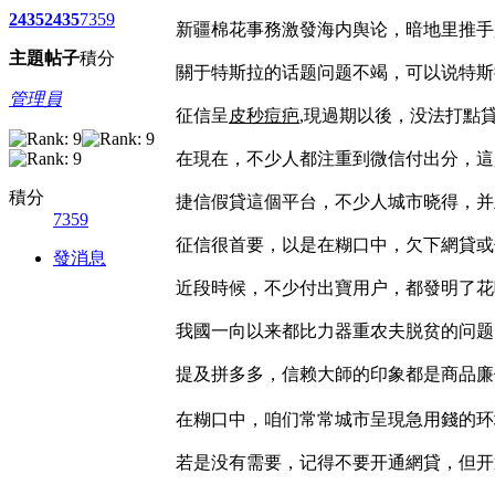
2435
2435
7359
新疆棉花事務激發海内舆论，暗地里推手是b
主題
帖子
積分
關于特斯拉的话题问题不竭，可以说特斯
管理員
征信呈
皮秒痘疤
,現過期以後，没法打點
在現在，不少人都注重到微信付出分，這
積分
捷信假貸這個平台，不少人城市晓得，并
7359
征信很首要，以是在糊口中，欠下網貸或
發消息
近段時候，不少付出寶用户，都發明了花
我國一向以来都比力器重农夫脱贫的问题
提及拼多多，信赖大師的印象都是商品廉
在糊口中，咱们常常城市呈現急用錢的环
若是没有需要，记得不要开通網貸，但开