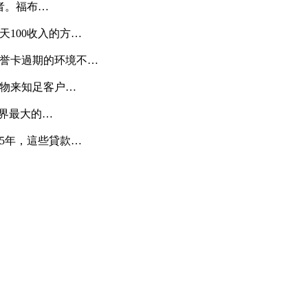
者。福布…
100收入的方…
誉卡過期的环境不…
物来知足客户…
世界最大的…
5年，這些貸款…