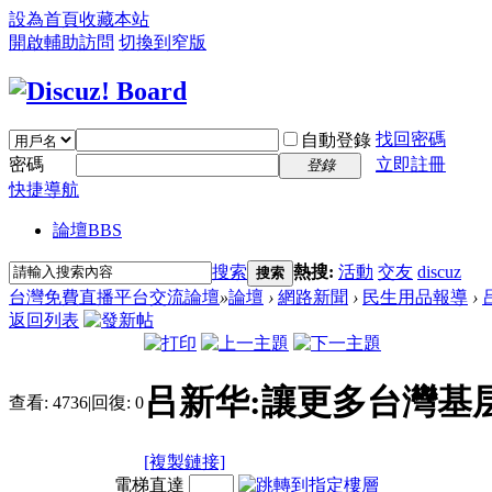
設為首頁
收藏本站
開啟輔助訪問
切換到窄版
找回密碼
自動登錄
密碼
立即註冊
登錄
快捷導航
論壇
BBS
搜索
熱搜:
活動
交友
discuz
搜索
台灣免費直播平台交流論壇
»
論壇
›
網路新聞
›
民生用品報導
›
返回列表
吕新华:讓更多台灣基
查看:
4736
|
回復:
0
[複製鏈接]
電梯直達