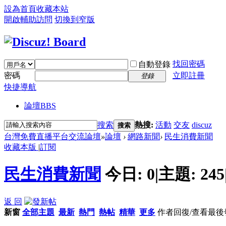
設為首頁
收藏本站
開啟輔助訪問
切換到窄版
找回密碼
自動登錄
密碼
立即註冊
登錄
快捷導航
論壇
BBS
搜索
熱搜:
活動
交友
discuz
搜索
台灣免費直播平台交流論壇
»
論壇
›
網路新聞
›
民生消費新聞
收藏本版
|
訂閱
民生消費新聞
今日:
0
|
主題:
245
返 回
新窗
全部主題
最新
熱門
熱帖
精華
更多
作者
回復/查看
最後